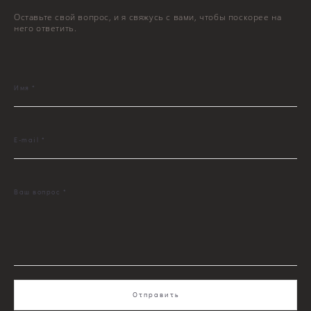
Оставьте свой вопрос, и я свяжусь с вами, чтобы поскорее на
него ответить.
Имя *
E-mail *
Ваш вопрос *
Отправить