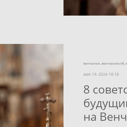
венчание,
венчаниеспб,
мая 19, 2024 18:18
8 совет
будущи
на Вен