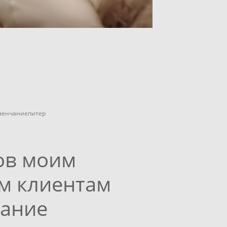
венчаниепитер
ов моим
м клиентам
чание