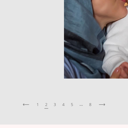
...
1
2
3
4
5
8