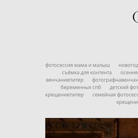
фотосессия мама и малыш
нового
съёмка для контента
осення
венчаниепитер
фотографнавенча
беременных спб
детский фо
крещениепитер
семейная фотосесс
крещени