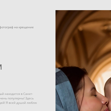
фотограф на крещение
м
ый находится в Санкт-
чень популярны! Здесь
дей! Я всей душой люблю