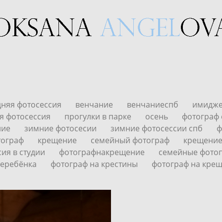
дняя фотосессия
венчание
венчаниеспб
имидже
я фотосессия
прогулки в парке
осень
фотограф
ние
зимние фотосесии
зимние фотосессии спб
ф
тограф
крещение
семейный фотограф
крещени
ия в студии
фотографнакрещение
семейные фото
еребёнка
фотограф на крестины
фотограф на крещ