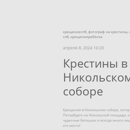
крещениеспб,
фотограф на крестины,
спб,
крещениеребёнка
апреля 8, 2024 10:20
Крестины в
Никольско
соборе
Крещения в Никольском соборе, котор
Петербурге на Никольской площади, о
чудесные батюшки и всегда много лю
это место!