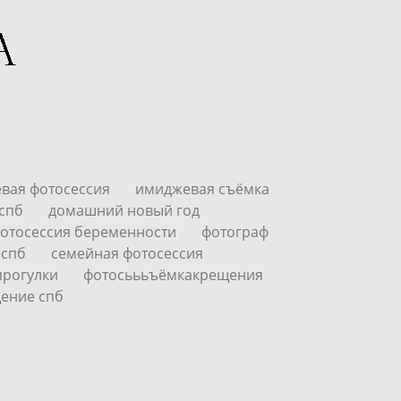
вая фотосессия
имиджевая съёмка
 спб
домашний новый год
отосессия беременности
фотограф
еспб
семейная фотосессия
прогулки
фотосьььъёмкакрещения
ение спб